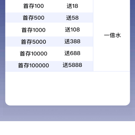
FDY纺丝机系列
BCF地毯纱纺丝机系列
BCF地毯纱纺丝机系列
丙纶FDY纺丝机系列
丙纶FDY纺丝机系列
工业丝纺丝机系列
工业丝纺丝机系列
熔纺氨纶纺丝机系列
熔纺氨纶纺丝机系列
特种纤维及复合新材料纺丝机系列
特种纤维及复合新材料纺丝机系列
纺丝机系列改造工程
纺丝机系列改造工程
纺丝机零部件（挤出机 卷绕头 热辊）
纺丝机零部件（挤出机 卷绕头 热辊）
纺粘无纺布机
纺粘无纺布机
熔喷无纺布机